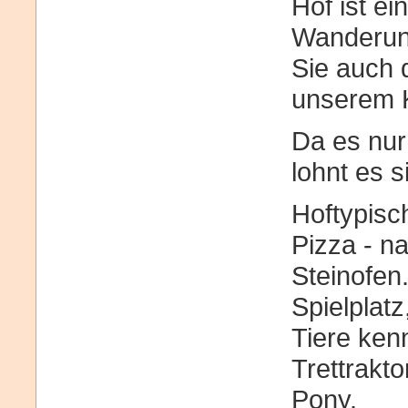
Hof ist ei
Wanderung
Sie auch 
unserem K
Da es nur
lohnt es 
Hoftypisc
Pizza - na
Steinofen
Spielplat
Tiere ken
Trettrakt
Pony.